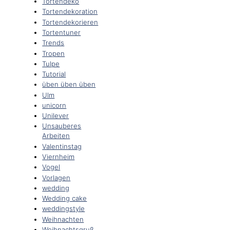
Tortendeko
Tortendekoration
Tortendekorieren
Tortentuner
Trends
Tropen
Tulpe
Tutorial
üben üben üben
Ulm
unicorn
Unilever
Unsauberes
Arbeiten
Valentinstag
Viernheim
Vogel
Vorlagen
wedding
Wedding cake
weddingstyle
Weihnachten
Weihnachtsgruß