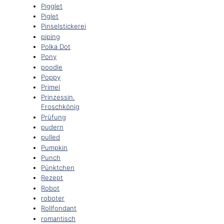
Pigglet
Piglet
Pinselstickerei
piping
Polka Dot
Pony
poodle
Poppy
Primel
Prinzessin.
Froschkönig
Prüfung
pudern
pulled
Pumpkin
Punch
Pünktchen
Rezept
Robot
roboter
Rollfondant
romantisch