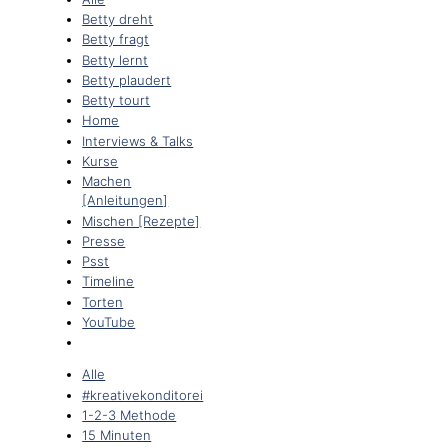
Betty dreht
Betty fragt
Betty lernt
Betty plaudert
Betty tourt
Home
Interviews & Talks
Kurse
Machen
[Anleitungen]
Mischen [Rezepte]
Presse
Psst
Timeline
Torten
YouTube
Alle
#kreativekonditorei
1-2-3 Methode
15 Minuten