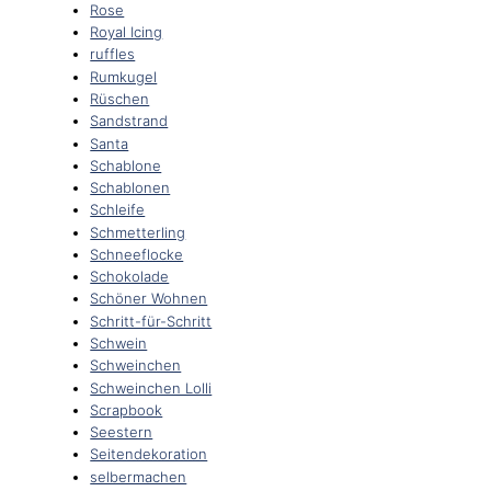
Rose
Royal Icing
ruffles
Rumkugel
Rüschen
Sandstrand
Santa
Schablone
Schablonen
Schleife
Schmetterling
Schneeflocke
Schokolade
Schöner Wohnen
Schritt-für-Schritt
Schwein
Schweinchen
Schweinchen Lolli
Scrapbook
Seestern
Seitendekoration
selbermachen