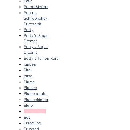
Batic
Bernd Siefert
Bettina
Schliephake-
Burchardt
Betty
Betty´s Sugar
Dremas
Betty's Sugar
Dreams
Betty's Torten Kurs
binden
Bird
bling
Blume
Blumen
Blumendraht
Blumenkinder
Blüte
Blütenpaste
Boy
Brandung
Brushed