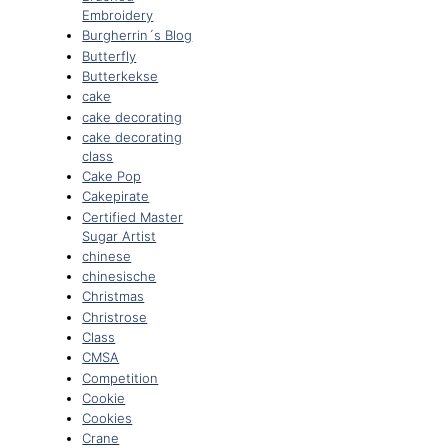
Embroidery
Burgherrin´s Blog
Butterfly
Butterkekse
cake
cake decorating
cake decorating
class
Cake Pop
Cakepirate
Certified Master
Sugar Artist
chinese
chinesische
Christmas
Christrose
Class
CMSA
Competition
Cookie
Cookies
Crane