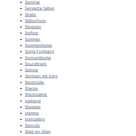
Seminar
Serviette falten
Shells
Silikonform
Silvester
Softice
Sommer
Sommerblume
Sonja Frohberg
Sonnenblume
Soundtrack
Spinne
Spritzen mit Icing
Spritztülle
Stanze
Stechpalme
stehend
Stempel
stemps
stenceling
Stencils
Step-by-Step