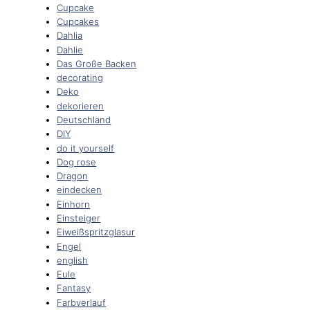
Cupcake
Cupcakes
Dahlia
Dahlie
Das Große Backen
decorating
Deko
dekorieren
Deutschland
DIY
do it yourself
Dog rose
Dragon
eindecken
Einhorn
Einsteiger
Eiweißspritzglasur
Engel
english
Eule
Fantasy
Farbverlauf