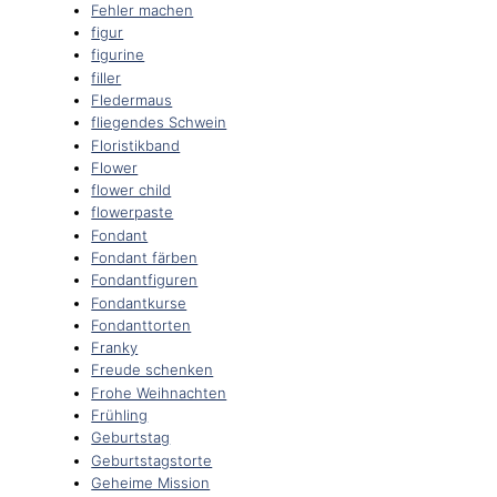
Fehler machen
figur
figurine
filler
Fledermaus
fliegendes Schwein
Floristikband
Flower
flower child
flowerpaste
Fondant
Fondant färben
Fondantfiguren
Fondantkurse
Fondanttorten
Franky
Freude schenken
Frohe Weihnachten
Frühling
Geburtstag
Geburtstagstorte
Geheime Mission