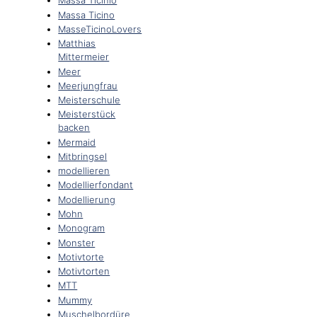
Massa Ticinio
Massa Ticino
MasseTicinoLovers
Matthias
Mittermeier
Meer
Meerjungfrau
Meisterschule
Meisterstück
backen
Mermaid
Mitbringsel
modellieren
Modellierfondant
Modellierung
Mohn
Monogram
Monster
Motivtorte
Motivtorten
MTT
Mummy
Muschelbordüre