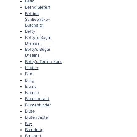
Batic
Bernd Siefert
Bettina
Schliephake-
Burchardt
Betty
Betty´s Sugar
Dremas
Betty's Sugar
Dreams
Betty's Torten Kurs
binden
Bird
bling
Blume
Blumen
Blumendraht
Blumenkinder
Blüte
Blütenpaste
Boy
Brandung
Brushed