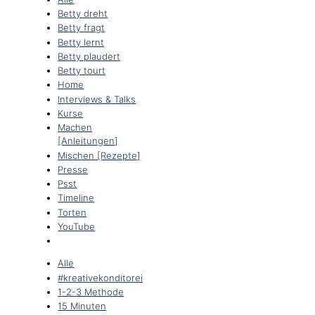
Betty dreht
Betty fragt
Betty lernt
Betty plaudert
Betty tourt
Home
Interviews & Talks
Kurse
Machen
[Anleitungen]
Mischen [Rezepte]
Presse
Psst
Timeline
Torten
YouTube
Alle
#kreativekonditorei
1-2-3 Methode
15 Minuten