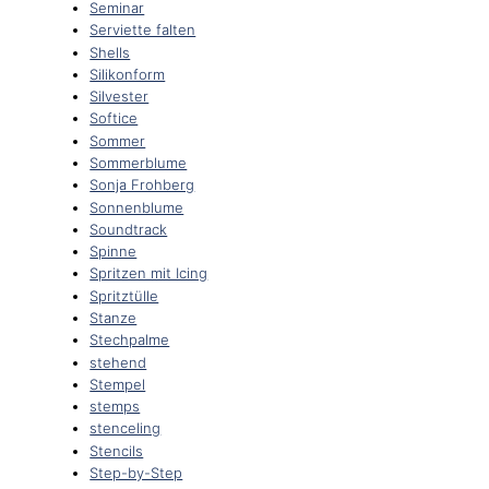
Seminar
Serviette falten
Shells
Silikonform
Silvester
Softice
Sommer
Sommerblume
Sonja Frohberg
Sonnenblume
Soundtrack
Spinne
Spritzen mit Icing
Spritztülle
Stanze
Stechpalme
stehend
Stempel
stemps
stenceling
Stencils
Step-by-Step