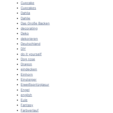
Cupcake
Cupcakes
Dahlia
Dahlie
Das Große Backen
decorating
Deko
dekorieren
Deutschland
DIY
do it yourself
Dog rose
Dragon
eindecken
Einhorn
Einsteiger
Eiweißspritzglasur
Engel
english
Eule
Fantasy
Farbverlauf