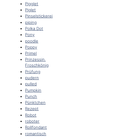
Pigglet
Piglet
Pinselstickerei
piping
Polka Dot
Pony
poodle
Poppy
Primel
Prinzessin.
Froschkönig
Prüfung
pudern
pulled
Pumpkin
Punch
Pünktchen
Rezept
Robot
roboter
Rollfondant
romantisch