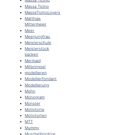
Massa Ticinio
Massa Ticino
MasseTicinoLovers
Matthias
Mittermeier
Meer
Meerjungfrau
Meisterschule
Meisterstück
backen
Mermaid
Mitbringsel
modellieren
Modellierfondant
Modellierung
Mohn
Monogram
Monster
Motivtorte
Motivtorten
MTT
Mummy
Muschelbordüre