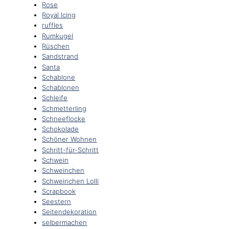
Rose
Royal Icing
ruffles
Rumkugel
Rüschen
Sandstrand
Santa
Schablone
Schablonen
Schleife
Schmetterling
Schneeflocke
Schokolade
Schöner Wohnen
Schritt-für-Schritt
Schwein
Schweinchen
Schweinchen Lolli
Scrapbook
Seestern
Seitendekoration
selbermachen