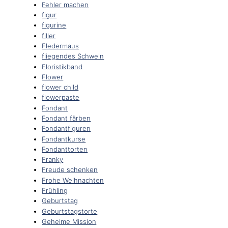
Fehler machen
figur
figurine
filler
Fledermaus
fliegendes Schwein
Floristikband
Flower
flower child
flowerpaste
Fondant
Fondant färben
Fondantfiguren
Fondantkurse
Fondanttorten
Franky
Freude schenken
Frohe Weihnachten
Frühling
Geburtstag
Geburtstagstorte
Geheime Mission