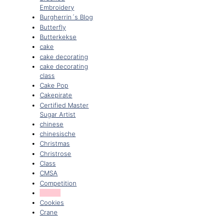
Embroidery
Burgherrin´s Blog
Butterfly
Butterkekse
cake
cake decorating
cake decorating
class
Cake Pop
Cakepirate
Certified Master
Sugar Artist
chinese
chinesische
Christmas
Christrose
Class
CMSA
Competition
Cookie
Cookies
Crane