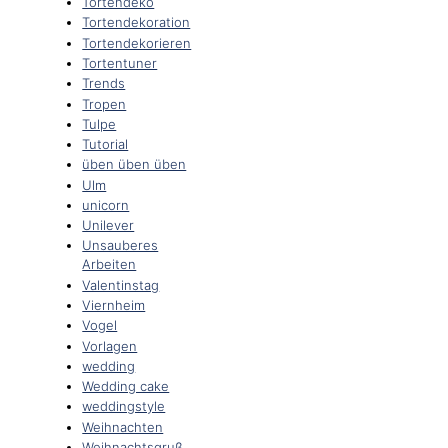
Tortendeko
Tortendekoration
Tortendekorieren
Tortentuner
Trends
Tropen
Tulpe
Tutorial
üben üben üben
Ulm
unicorn
Unilever
Unsauberes
Arbeiten
Valentinstag
Viernheim
Vogel
Vorlagen
wedding
Wedding cake
weddingstyle
Weihnachten
Weihnachtsgruß