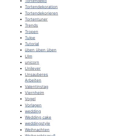
Tortendeko
Tortendekoration
Tortendekorieren
Tortentuner
Trends
Tropen
Tulpe
Tutorial
üben üben üben
Ulm
unicorn
Unilever
Unsauberes
Arbeiten
Valentinstag
Viernheim
Vogel
Vorlagen
wedding
Wedding cake
weddingstyle
Weihnachten
Weihnachtsgruß