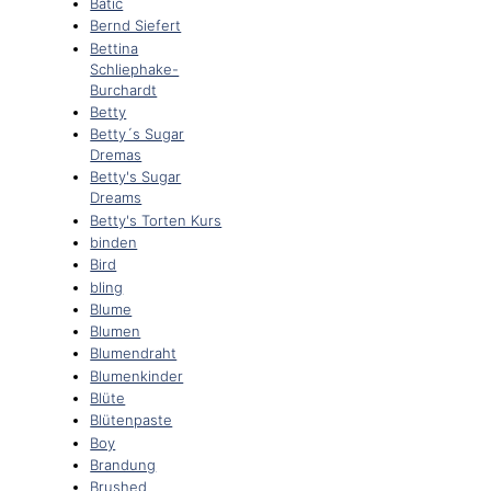
Batic
Bernd Siefert
Bettina
Schliephake-
Burchardt
Betty
Betty´s Sugar
Dremas
Betty's Sugar
Dreams
Betty's Torten Kurs
binden
Bird
bling
Blume
Blumen
Blumendraht
Blumenkinder
Blüte
Blütenpaste
Boy
Brandung
Brushed