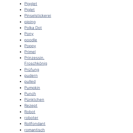
Pigglet
Piglet
Pinselstickerei
piping
Polka Dot
Pony
poodle
Poppy
Primel
Prinzessin.
Froschkönig
Prüfung
pudern
pulled
Pumpkin
Punch
Pünktchen
Rezept
Robot
roboter
Rollfondant
romantisch