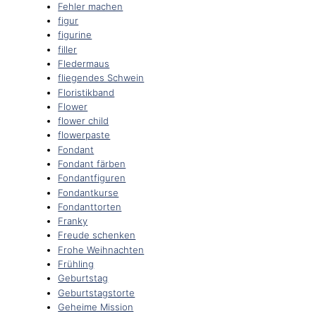
Fehler machen
figur
figurine
filler
Fledermaus
fliegendes Schwein
Floristikband
Flower
flower child
flowerpaste
Fondant
Fondant färben
Fondantfiguren
Fondantkurse
Fondanttorten
Franky
Freude schenken
Frohe Weihnachten
Frühling
Geburtstag
Geburtstagstorte
Geheime Mission