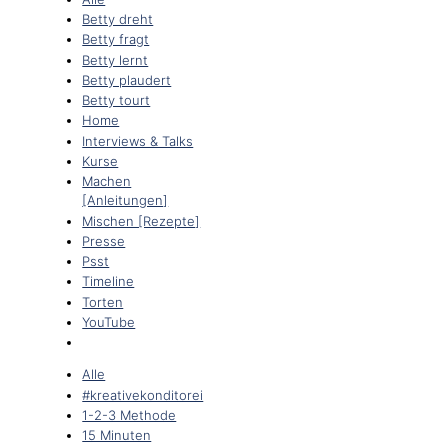
Betty dreht
Betty fragt
Betty lernt
Betty plaudert
Betty tourt
Home
Interviews & Talks
Kurse
Machen
[Anleitungen]
Mischen [Rezepte]
Presse
Psst
Timeline
Torten
YouTube
Alle
#kreativekonditorei
1-2-3 Methode
15 Minuten