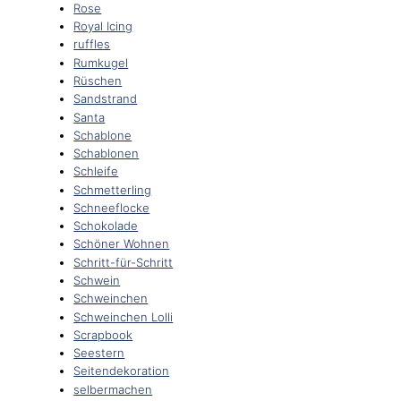
Rose
Royal Icing
ruffles
Rumkugel
Rüschen
Sandstrand
Santa
Schablone
Schablonen
Schleife
Schmetterling
Schneeflocke
Schokolade
Schöner Wohnen
Schritt-für-Schritt
Schwein
Schweinchen
Schweinchen Lolli
Scrapbook
Seestern
Seitendekoration
selbermachen