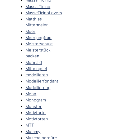
Massa Ticinio
Massa Ticino
MasseTicinoLovers
Matthias
Mittermeier
Meer
Meerjungfrau
Meisterschule
Meisterstück
backen
Mermaid
Mitbringsel
modellieren
Modellierfondant
Modellierung
Mohn
Monogram
Monster
Motivtorte
Motivtorten
MTT
Mummy
Muschelbordüre