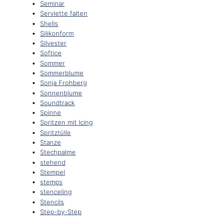
Seminar
Serviette falten
Shells
Silikonform
Silvester
Softice
Sommer
Sommerblume
Sonja Frohberg
Sonnenblume
Soundtrack
Spinne
Spritzen mit Icing
Spritztülle
Stanze
Stechpalme
stehend
Stempel
stemps
stenceling
Stencils
Step-by-Step