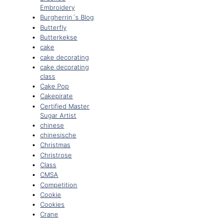
Embroidery
Burgherrin´s Blog
Butterfly
Butterkekse
cake
cake decorating
cake decorating
class
Cake Pop
Cakepirate
Certified Master
Sugar Artist
chinese
chinesische
Christmas
Christrose
Class
CMSA
Competition
Cookie
Cookies
Crane