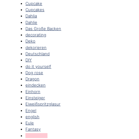
Cupcake
Cupcakes
Dahlia
Dahlie
Das Große Backen
decorating
Deko
dekorieren
Deutschland
DIY
do it yourself
Dog rose
Dragon
eindecken
Einhorn
Einsteiger
Eiweißspritzglasur
Engel
english
Eule
Fantasy
Farbverlauf