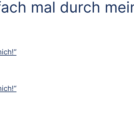
fach mal durch mei
ich!“
ich!“