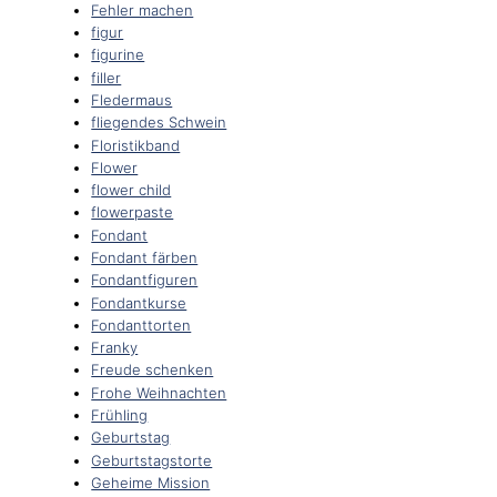
Fehler machen
figur
figurine
filler
Fledermaus
fliegendes Schwein
Floristikband
Flower
flower child
flowerpaste
Fondant
Fondant färben
Fondantfiguren
Fondantkurse
Fondanttorten
Franky
Freude schenken
Frohe Weihnachten
Frühling
Geburtstag
Geburtstagstorte
Geheime Mission