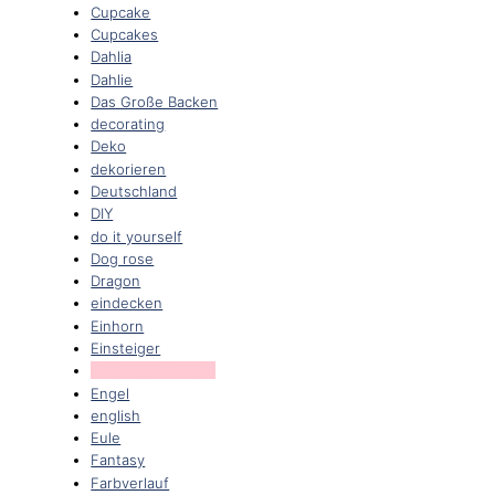
Cupcake
Cupcakes
Dahlia
Dahlie
Das Große Backen
decorating
Deko
dekorieren
Deutschland
DIY
do it yourself
Dog rose
Dragon
eindecken
Einhorn
Einsteiger
Eiweißspritzglasur
Engel
english
Eule
Fantasy
Farbverlauf