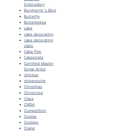
Embroidery
Burgherrin´s Blog
Butterfly
Butterkekse
cake
cake decorating
cake decorating
class
Cake Pop
Cakepirate
Certified Master
Sugar Artist
chinese
chinesische
Christmas
Christrose
Class
CMSA
Competition
Cookie
Cookies
Crane