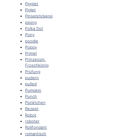
Pigglet
Piglet
Pinselstickerei
piping
Polka Dot
Pony
poodle
Poppy
Primel
Prinzessin.
Froschkönig
Prüfung
pudern
pulled
Pumpkin
Punch
Pünktchen
Rezept
Robot
roboter
Rollfondant
romantisch