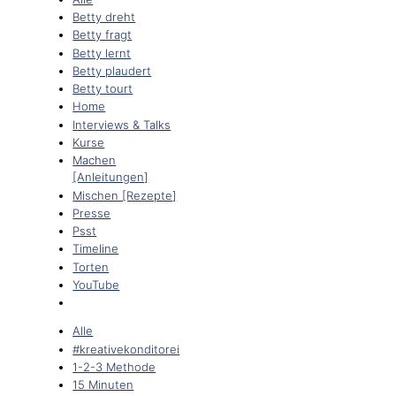
Betty dreht
Betty fragt
Betty lernt
Betty plaudert
Betty tourt
Home
Interviews & Talks
Kurse
Machen
[Anleitungen]
Mischen [Rezepte]
Presse
Psst
Timeline
Torten
YouTube
Alle
#kreativekonditorei
1-2-3 Methode
15 Minuten