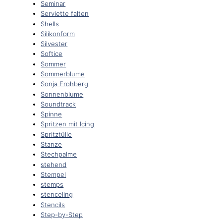
Seminar
Serviette falten
Shells
Silikonform
Silvester
Softice
Sommer
Sommerblume
Sonja Frohberg
Sonnenblume
Soundtrack
Spinne
Spritzen mit Icing
Spritztülle
Stanze
Stechpalme
stehend
Stempel
stemps
stenceling
Stencils
Step-by-Step