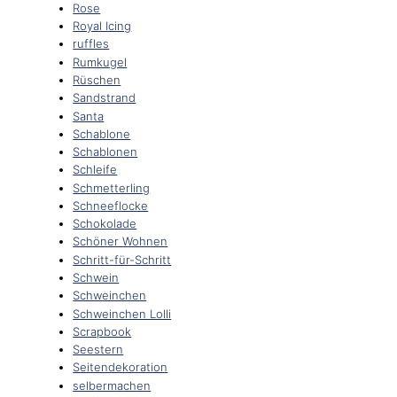
Rose
Royal Icing
ruffles
Rumkugel
Rüschen
Sandstrand
Santa
Schablone
Schablonen
Schleife
Schmetterling
Schneeflocke
Schokolade
Schöner Wohnen
Schritt-für-Schritt
Schwein
Schweinchen
Schweinchen Lolli
Scrapbook
Seestern
Seitendekoration
selbermachen