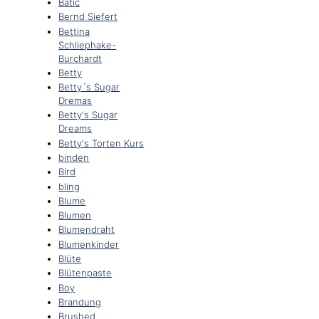
Batic
Bernd Siefert
Bettina
Schliephake-
Burchardt
Betty
Betty´s Sugar
Dremas
Betty's Sugar
Dreams
Betty's Torten Kurs
binden
Bird
bling
Blume
Blumen
Blumendraht
Blumenkinder
Blüte
Blütenpaste
Boy
Brandung
Brushed