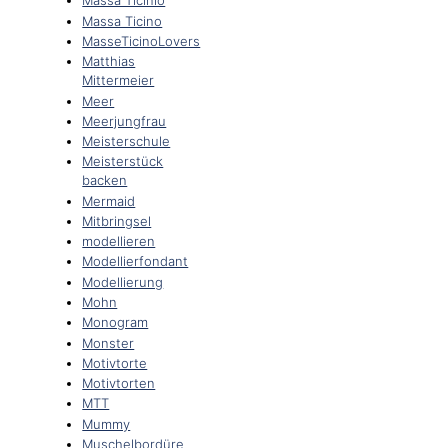
Massa Ticinio
Massa Ticino
MasseTicinoLovers
Matthias
Mittermeier
Meer
Meerjungfrau
Meisterschule
Meisterstück
backen
Mermaid
Mitbringsel
modellieren
Modellierfondant
Modellierung
Mohn
Monogram
Monster
Motivtorte
Motivtorten
MTT
Mummy
Muschelbordüre