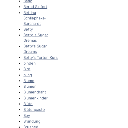
Batic
Bernd Siefert
Bettina
Schliephake-
Burchardt
Betty
Betty´s Sugar
Dremas
Betty's Sugar
Dreams
Betty's Torten Kurs
binden
Bird
bling
Blume
Blumen
Blumendraht
Blumenkinder
Blüte
Blütenpaste
Boy
Brandung
Brushed