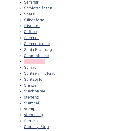
Seminar
Serviette falten
Shells
Silikonform
Silvester
Softice
Sommer
Sommerblume
Sonja Frohberg
Sonnenblume
Soundtrack
Spinne
Spritzen mit Icing
Spritztülle
Stanze
Stechpalme
stehend
Stempel
stemps
stenceling
Stencils
Step-by-Step