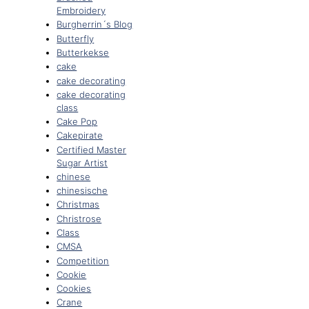
Embroidery
Burgherrin´s Blog
Butterfly
Butterkekse
cake
cake decorating
cake decorating
class
Cake Pop
Cakepirate
Certified Master
Sugar Artist
chinese
chinesische
Christmas
Christrose
Class
CMSA
Competition
Cookie
Cookies
Crane