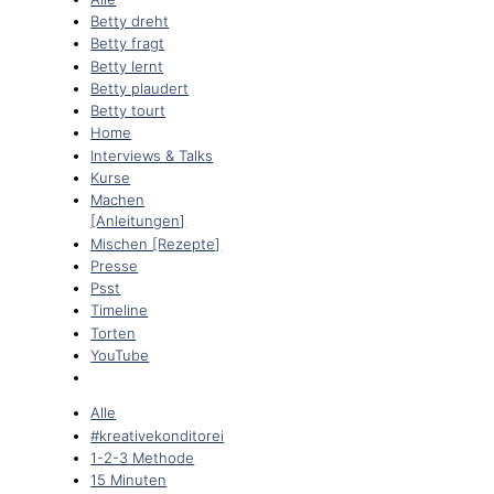
Betty dreht
Betty fragt
Betty lernt
Betty plaudert
Betty tourt
Home
Interviews & Talks
Kurse
Machen
[Anleitungen]
Mischen [Rezepte]
Presse
Psst
Timeline
Torten
YouTube
Alle
#kreativekonditorei
1-2-3 Methode
15 Minuten