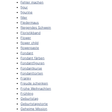
Fehler machen
figur
figurine
filler
Fledermaus
fliegendes Schwein
Floristikband
Flower
flower child
flowerpaste
Fondant
Fondant färben
Fondantfiguren
Fondantkurse
Fondanttorten
Franky
Freude schenken
Frohe Weihnachten
Frühling
Geburtstag
Geburtstagstorte
Geheime Mission