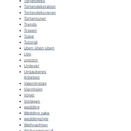
Tortendeko
Tortendekoration
Tortendekorieren
Tortentuner
Trends
Tropen
Tulpe
Tutorial
üben üben üben
Ulm
unicorn
Unilever
Unsauberes
Arbeiten
Valentinstag
Viernheim
Vogel
Vorlagen
wedding
Wedding cake
weddingstyle
Weihnachten
Weihnachtsgruß