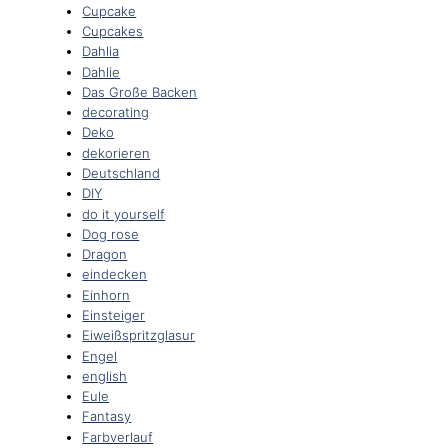
Cupcake
Cupcakes
Dahlia
Dahlie
Das Große Backen
decorating
Deko
dekorieren
Deutschland
DIY
do it yourself
Dog rose
Dragon
eindecken
Einhorn
Einsteiger
Eiweißspritzglasur
Engel
english
Eule
Fantasy
Farbverlauf