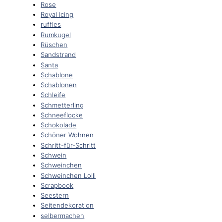
Rose
Royal Icing
ruffles
Rumkugel
Rüschen
Sandstrand
Santa
Schablone
Schablonen
Schleife
Schmetterling
Schneeflocke
Schokolade
Schöner Wohnen
Schritt-für-Schritt
Schwein
Schweinchen
Schweinchen Lolli
Scrapbook
Seestern
Seitendekoration
selbermachen