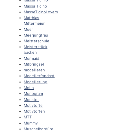
Massa Ticinio
Massa Ticino
MasseTicinoLovers
Matthias
Mittermeier
Meer
Meerjungfrau
Meisterschule
Meisterstück
backen
Mermaid
Mitbringsel
modellieren
Modellierfondant
Modellierung
Mohn
Monogram
Monster
Motivtorte
Motivtorten
MTT
Mummy
Muschelbordüre