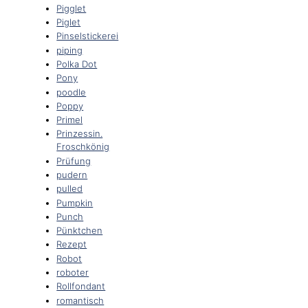
Pigglet
Piglet
Pinselstickerei
piping
Polka Dot
Pony
poodle
Poppy
Primel
Prinzessin.
Froschkönig
Prüfung
pudern
pulled
Pumpkin
Punch
Pünktchen
Rezept
Robot
roboter
Rollfondant
romantisch