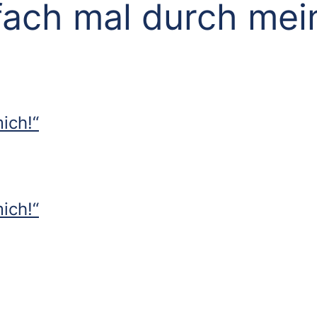
fach mal durch mei
ich!“
ich!“