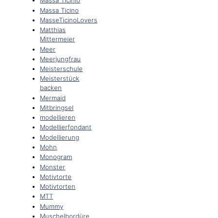
Massa Ticinio
Massa Ticino
MasseTicinoLovers
Matthias
Mittermeier
Meer
Meerjungfrau
Meisterschule
Meisterstück
backen
Mermaid
Mitbringsel
modellieren
Modellierfondant
Modellierung
Mohn
Monogram
Monster
Motivtorte
Motivtorten
MTT
Mummy
Muschelbordüre