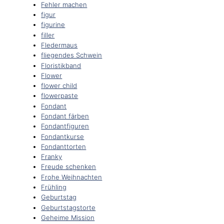
Fehler machen
figur
figurine
filler
Fledermaus
fliegendes Schwein
Floristikband
Flower
flower child
flowerpaste
Fondant
Fondant färben
Fondantfiguren
Fondantkurse
Fondanttorten
Franky
Freude schenken
Frohe Weihnachten
Frühling
Geburtstag
Geburtstagstorte
Geheime Mission