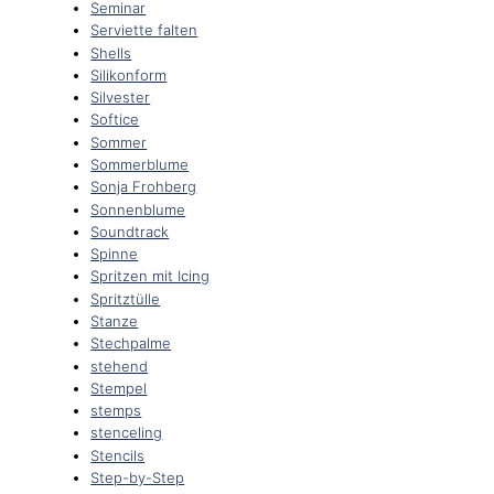
Seminar
Serviette falten
Shells
Silikonform
Silvester
Softice
Sommer
Sommerblume
Sonja Frohberg
Sonnenblume
Soundtrack
Spinne
Spritzen mit Icing
Spritztülle
Stanze
Stechpalme
stehend
Stempel
stemps
stenceling
Stencils
Step-by-Step