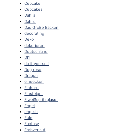
Cupcake
Cupcakes
Dahlia
Dahlie
Das Große Backen
decorating
Deko
dekorieren
Deutschland
DIY
do it yourself
Dog rose
Dragon
eindecken
Einhorn
Einsteiger
Eiweißspritzglasur
Engel
english
Eule
Fantasy
Farbverlauf