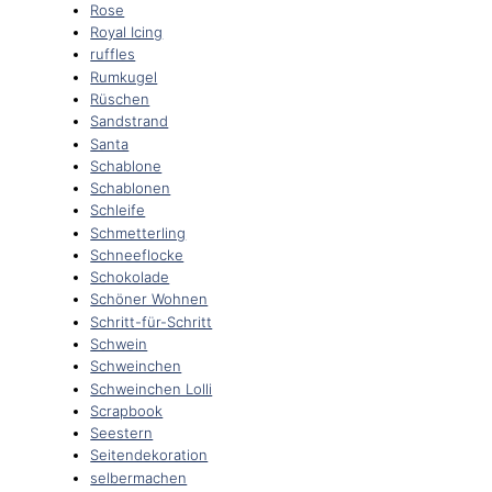
Rose
Royal Icing
ruffles
Rumkugel
Rüschen
Sandstrand
Santa
Schablone
Schablonen
Schleife
Schmetterling
Schneeflocke
Schokolade
Schöner Wohnen
Schritt-für-Schritt
Schwein
Schweinchen
Schweinchen Lolli
Scrapbook
Seestern
Seitendekoration
selbermachen