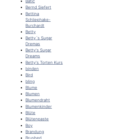
Batic
Bernd Siefert
Bettina
Schliephake-
Burchardt
Betty
Betty´s Sugar
Dremas
Betty's Sugar
Dreams
Betty's Torten Kurs
binden
Bird
bling
Blume
Blumen
Blumendraht
Blumenkinder
Blüte
Blütenpaste
Boy
Brandung
Brushed