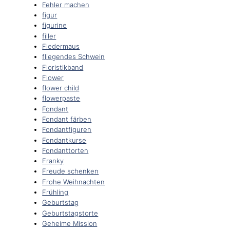
Fehler machen
figur
figurine
filler
Fledermaus
fliegendes Schwein
Floristikband
Flower
flower child
flowerpaste
Fondant
Fondant färben
Fondantfiguren
Fondantkurse
Fondanttorten
Franky
Freude schenken
Frohe Weihnachten
Frühling
Geburtstag
Geburtstagstorte
Geheime Mission