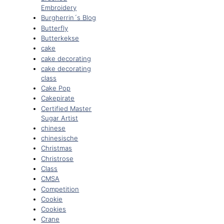
Embroidery
Burgherrin´s Blog
Butterfly
Butterkekse
cake
cake decorating
cake decorating
class
Cake Pop
Cakepirate
Certified Master
Sugar Artist
chinese
chinesische
Christmas
Christrose
Class
CMSA
Competition
Cookie
Cookies
Crane