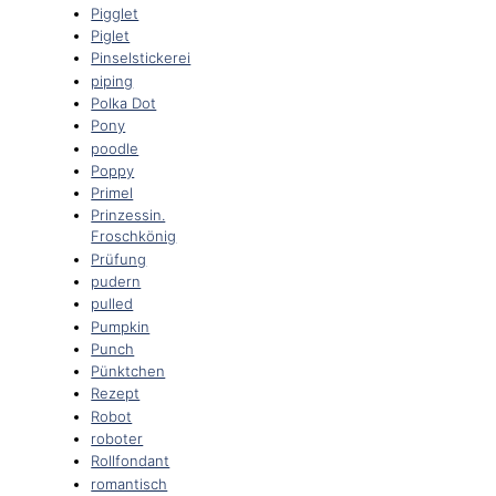
Pigglet
Piglet
Pinselstickerei
piping
Polka Dot
Pony
poodle
Poppy
Primel
Prinzessin.
Froschkönig
Prüfung
pudern
pulled
Pumpkin
Punch
Pünktchen
Rezept
Robot
roboter
Rollfondant
romantisch