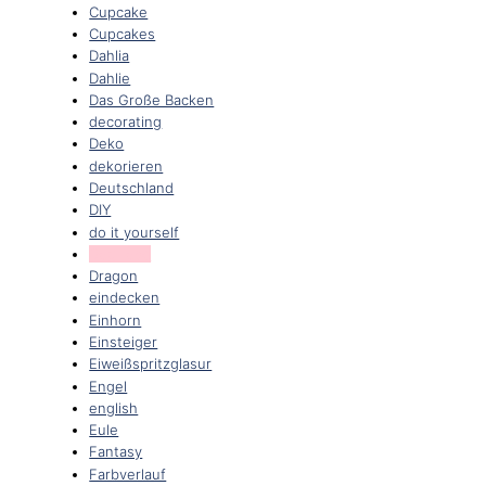
Cupcake
Cupcakes
Dahlia
Dahlie
Das Große Backen
decorating
Deko
dekorieren
Deutschland
DIY
do it yourself
Dog rose
Dragon
eindecken
Einhorn
Einsteiger
Eiweißspritzglasur
Engel
english
Eule
Fantasy
Farbverlauf