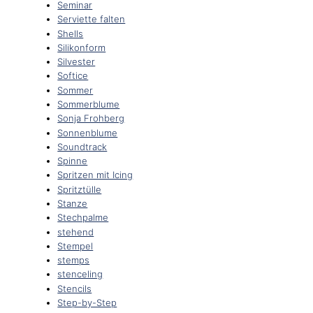
Seminar
Serviette falten
Shells
Silikonform
Silvester
Softice
Sommer
Sommerblume
Sonja Frohberg
Sonnenblume
Soundtrack
Spinne
Spritzen mit Icing
Spritztülle
Stanze
Stechpalme
stehend
Stempel
stemps
stenceling
Stencils
Step-by-Step