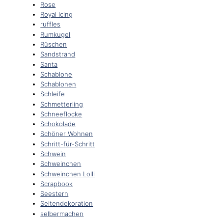
Rose
Royal Icing
ruffles
Rumkugel
Rüschen
Sandstrand
Santa
Schablone
Schablonen
Schleife
Schmetterling
Schneeflocke
Schokolade
Schöner Wohnen
Schritt-für-Schritt
Schwein
Schweinchen
Schweinchen Lolli
Scrapbook
Seestern
Seitendekoration
selbermachen