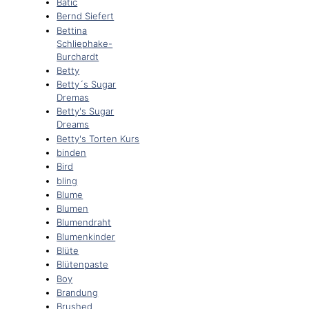
Batic
Bernd Siefert
Bettina
Schliephake-
Burchardt
Betty
Betty´s Sugar
Dremas
Betty's Sugar
Dreams
Betty's Torten Kurs
binden
Bird
bling
Blume
Blumen
Blumendraht
Blumenkinder
Blüte
Blütenpaste
Boy
Brandung
Brushed