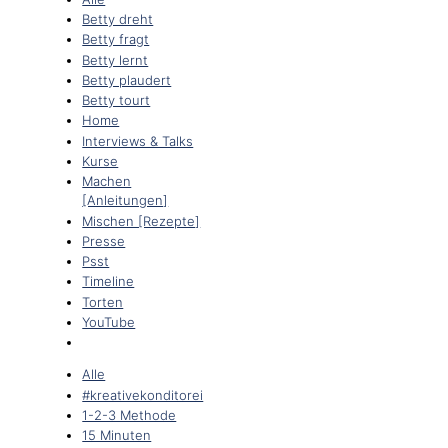
Betty dreht
Betty fragt
Betty lernt
Betty plaudert
Betty tourt
Home
Interviews & Talks
Kurse
Machen
[Anleitungen]
Mischen [Rezepte]
Presse
Psst
Timeline
Torten
YouTube
Alle
#kreativekonditorei
1-2-3 Methode
15 Minuten