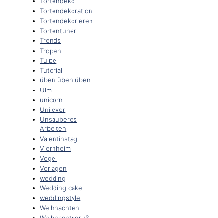
Tortendeko
Tortendekoration
Tortendekorieren
Tortentuner
Trends
Tropen
Tulpe
Tutorial
üben üben üben
Ulm
unicorn
Unilever
Unsauberes
Arbeiten
Valentinstag
Viernheim
Vogel
Vorlagen
wedding
Wedding cake
weddingstyle
Weihnachten
Weihnachtsgruß