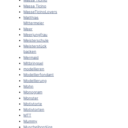
Massa Ticinio
Massa Ticino
MasseTicinoLovers
Matthias
Mittermeier
Meer
Meerjungfrau
Meisterschule
Meisterstück
backen
Mermaid
Mitbringsel
modellieren
Modellierfondant
Modellierung
Mohn
Monogram
Monster
Motivtorte
Motivtorten
MTT
Mummy
Muschelbordüre