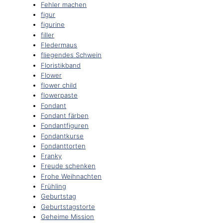
Fehler machen
figur
figurine
filler
Fledermaus
fliegendes Schwein
Floristikband
Flower
flower child
flowerpaste
Fondant
Fondant färben
Fondantfiguren
Fondantkurse
Fondanttorten
Franky
Freude schenken
Frohe Weihnachten
Frühling
Geburtstag
Geburtstagstorte
Geheime Mission