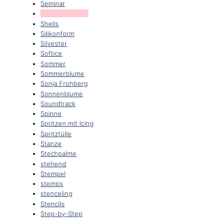
Seminar
Serviette falten
Shells
Silikonform
Silvester
Softice
Sommer
Sommerblume
Sonja Frohberg
Sonnenblume
Soundtrack
Spinne
Spritzen mit Icing
Spritztülle
Stanze
Stechpalme
stehend
Stempel
stemps
stenceling
Stencils
Step-by-Step