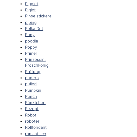
Pigglet
Piglet
Pinselstickerei
piping
Polka Dot
Pony
poodle
Poppy
Primel
Prinzessin.
Froschkönig
Prüfung
pudern
pulled
Pumpkin
Punch
Pünktchen
Rezept
Robot
roboter
Rollfondant
romantisch