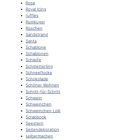
Rose
Royal Icing
ruffles
Rumkugel
Rüschen
Sandstrand
Santa
Schablone
Schablonen
Schleife
Schmetterling
Schneeflocke
Schokolade
Schöner Wohnen
Schritt-für-Schritt
Schwein
Schweinchen
Schweinchen Lolli
Scrapbook
Seestern
Seitendekoration
selbermachen