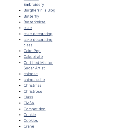
Embroidery
Burgherrin´s Blog
Butterfly
Butterkekse
cake
cake decorating
cake decorating
class
Cake Pop
Cakepirate
Certified Master
Sugar Artist
chinese
chinesische
Christmas
Christrose
Class
CMSA
Competition
Cookie
Cookies
Crane