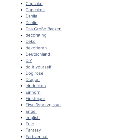
Cupcake
Cupcakes
Dahlia
Dahlie
Das Große Backen
decorating
Deko
dekorieren
Deutschland
DIY
do it yourself
Dog rose
Dragon
eindecken
Einhorn
Einsteiger
Eiweißspritzglasur
Engel
english
Eule
Fantasy
Farbverlauf