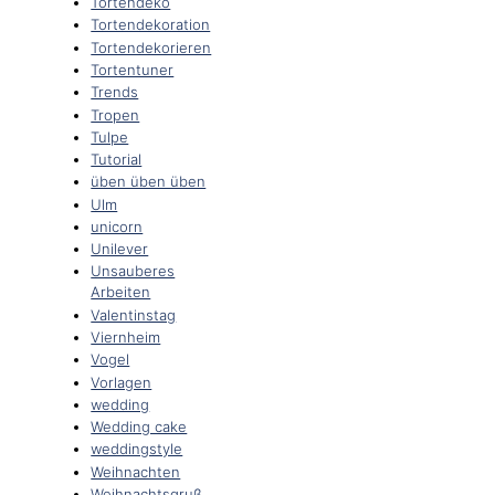
Tortendeko
Tortendekoration
Tortendekorieren
Tortentuner
Trends
Tropen
Tulpe
Tutorial
üben üben üben
Ulm
unicorn
Unilever
Unsauberes
Arbeiten
Valentinstag
Viernheim
Vogel
Vorlagen
wedding
Wedding cake
weddingstyle
Weihnachten
Weihnachtsgruß