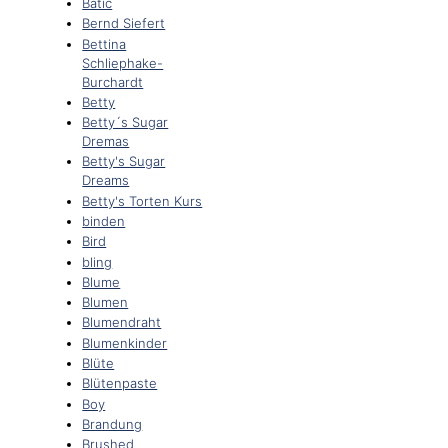
Batic
Bernd Siefert
Bettina
Schliephake-
Burchardt
Betty
Betty´s Sugar
Dremas
Betty's Sugar
Dreams
Betty's Torten Kurs
binden
Bird
bling
Blume
Blumen
Blumendraht
Blumenkinder
Blüte
Blütenpaste
Boy
Brandung
Brushed