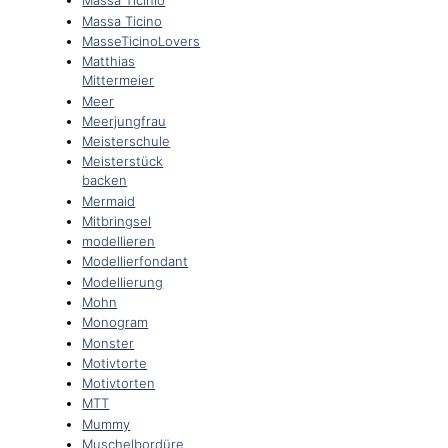
Massa Ticinio
Massa Ticino
MasseTicinoLovers
Matthias
Mittermeier
Meer
Meerjungfrau
Meisterschule
Meisterstück
backen
Mermaid
Mitbringsel
modellieren
Modellierfondant
Modellierung
Mohn
Monogram
Monster
Motivtorte
Motivtorten
MTT
Mummy
Muschelbordüre