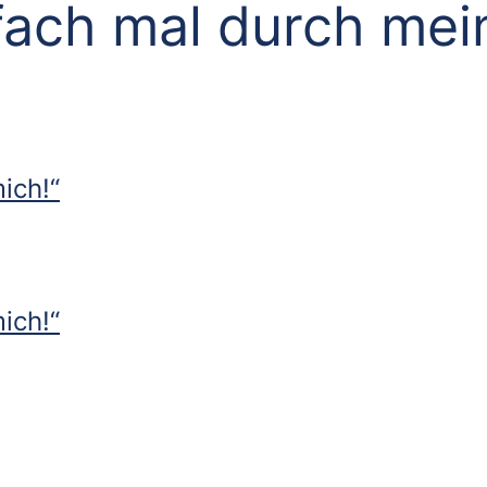
fach mal durch mei
ich!“
ich!“