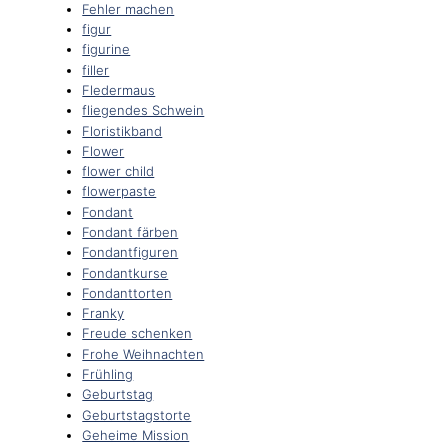
Fehler machen
figur
figurine
filler
Fledermaus
fliegendes Schwein
Floristikband
Flower
flower child
flowerpaste
Fondant
Fondant färben
Fondantfiguren
Fondantkurse
Fondanttorten
Franky
Freude schenken
Frohe Weihnachten
Frühling
Geburtstag
Geburtstagstorte
Geheime Mission