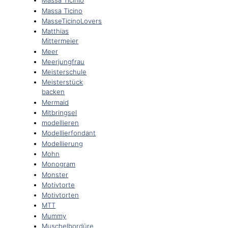
Massa Ticinio
Massa Ticino
MasseTicinoLovers
Matthias
Mittermeier
Meer
Meerjungfrau
Meisterschule
Meisterstück
backen
Mermaid
Mitbringsel
modellieren
Modellierfondant
Modellierung
Mohn
Monogram
Monster
Motivtorte
Motivtorten
MTT
Mummy
Muschelbordüre