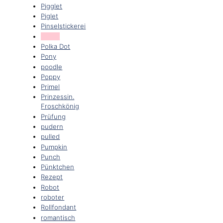
Pigglet
Piglet
Pinselstickerei
piping
Polka Dot
Pony
poodle
Poppy
Primel
Prinzessin.
Froschkönig
Prüfung
pudern
pulled
Pumpkin
Punch
Pünktchen
Rezept
Robot
roboter
Rollfondant
romantisch