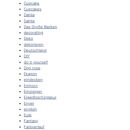
Cupcake
Cupcakes
Dahlia
Dahlie
Das Große Backen
decorating
Deko
dekorieren
Deutschland
DIY
do it yourself
Dog rose
Dragon
eindecken
Einhorn
Einsteiger
Eiweißspritzglasur
Engel
english
Eule
Fantasy
Farbverlauf