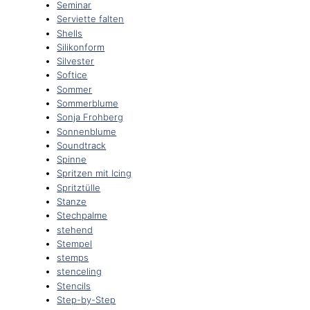
Seminar
Serviette falten
Shells
Silikonform
Silvester
Softice
Sommer
Sommerblume
Sonja Frohberg
Sonnenblume
Soundtrack
Spinne
Spritzen mit Icing
Spritztülle
Stanze
Stechpalme
stehend
Stempel
stemps
stenceling
Stencils
Step-by-Step