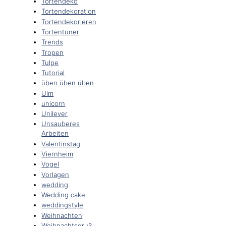
Tortendeko
Tortendekoration
Tortendekorieren
Tortentuner
Trends
Tropen
Tulpe
Tutorial
üben üben üben
Ulm
unicorn
Unilever
Unsauberes
Arbeiten
Valentinstag
Viernheim
Vogel
Vorlagen
wedding
Wedding cake
weddingstyle
Weihnachten
Weihnachtsgruß