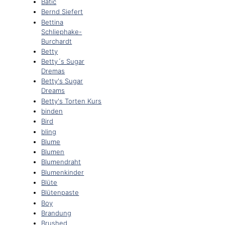
Batic
Bernd Siefert
Bettina
Schliephake-
Burchardt
Betty
Betty´s Sugar
Dremas
Betty's Sugar
Dreams
Betty's Torten Kurs
binden
Bird
bling
Blume
Blumen
Blumendraht
Blumenkinder
Blüte
Blütenpaste
Boy
Brandung
Brushed