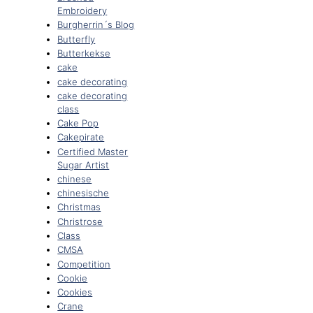
Embroidery
Burgherrin´s Blog
Butterfly
Butterkekse
cake
cake decorating
cake decorating
class
Cake Pop
Cakepirate
Certified Master
Sugar Artist
chinese
chinesische
Christmas
Christrose
Class
CMSA
Competition
Cookie
Cookies
Crane