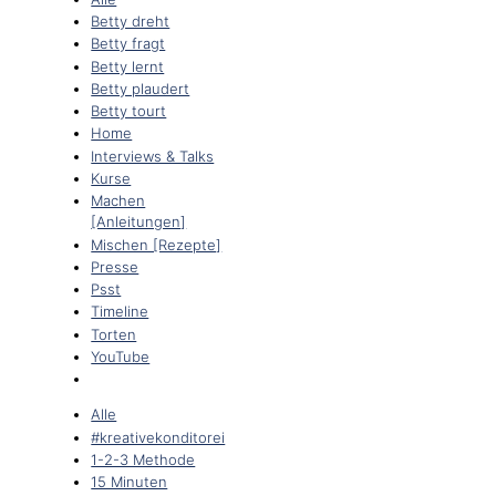
Betty dreht
Betty fragt
Betty lernt
Betty plaudert
Betty tourt
Home
Interviews & Talks
Kurse
Machen
[Anleitungen]
Mischen [Rezepte]
Presse
Psst
Timeline
Torten
YouTube
Alle
#kreativekonditorei
1-2-3 Methode
15 Minuten