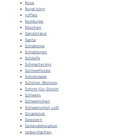
Rose
Royal Icing
ruffles
Rumkugel
Rüschen
Sandstrand
Santa
Schablone
Schablonen
Schleife
Schmetterling
Schneeflocke
Schokolade
Schöner Wohnen
Schritt-für-Schritt
Schwein
Schweinchen
Schweinchen Lolli
Scrapbook
Seestern
Seitendekoration
selbermachen