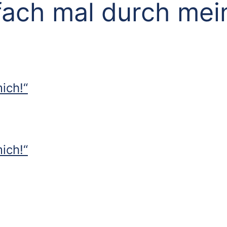
fach mal durch mei
ich!“
ich!“