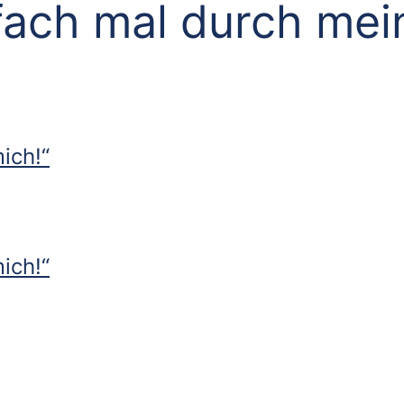
fach mal durch mei
ich!“
ich!“