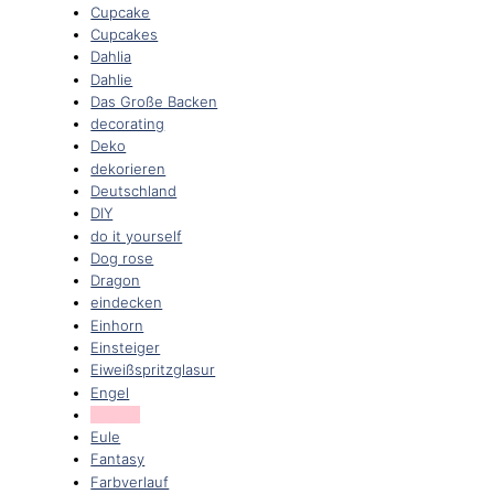
Cupcake
Cupcakes
Dahlia
Dahlie
Das Große Backen
decorating
Deko
dekorieren
Deutschland
DIY
do it yourself
Dog rose
Dragon
eindecken
Einhorn
Einsteiger
Eiweißspritzglasur
Engel
english
Eule
Fantasy
Farbverlauf