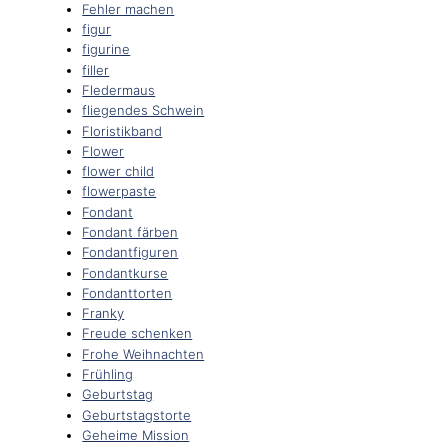
Fehler machen
figur
figurine
filler
Fledermaus
fliegendes Schwein
Floristikband
Flower
flower child
flowerpaste
Fondant
Fondant färben
Fondantfiguren
Fondantkurse
Fondanttorten
Franky
Freude schenken
Frohe Weihnachten
Frühling
Geburtstag
Geburtstagstorte
Geheime Mission