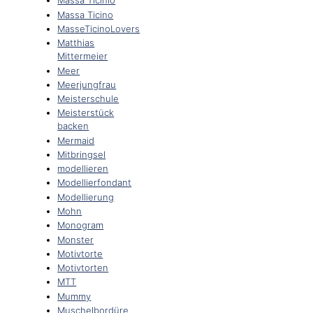
Massa Ticinio
Massa Ticino
MasseTicinoLovers
Matthias
Mittermeier
Meer
Meerjungfrau
Meisterschule
Meisterstück
backen
Mermaid
Mitbringsel
modellieren
Modellierfondant
Modellierung
Mohn
Monogram
Monster
Motivtorte
Motivtorten
MTT
Mummy
Muschelbordüre