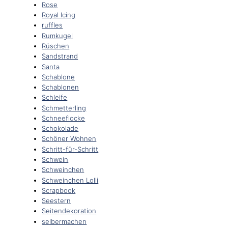
Rose
Royal Icing
ruffles
Rumkugel
Rüschen
Sandstrand
Santa
Schablone
Schablonen
Schleife
Schmetterling
Schneeflocke
Schokolade
Schöner Wohnen
Schritt-für-Schritt
Schwein
Schweinchen
Schweinchen Lolli
Scrapbook
Seestern
Seitendekoration
selbermachen