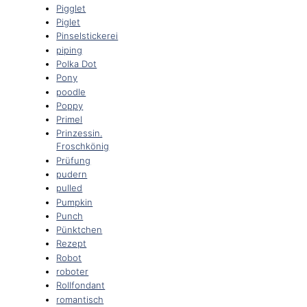
Pigglet
Piglet
Pinselstickerei
piping
Polka Dot
Pony
poodle
Poppy
Primel
Prinzessin.
Froschkönig
Prüfung
pudern
pulled
Pumpkin
Punch
Pünktchen
Rezept
Robot
roboter
Rollfondant
romantisch