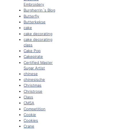
Embroidery
Burgherrin´s Blog
Butterfly
Butterkekse
cake
cake decorating
cake decorating
class
Cake Pop
Cakepirate
Certified Master
Sugar Artist
chinese
chinesische
Christmas
Christrose
Class
CMSA
Competition
Cookie
Cookies
Crane