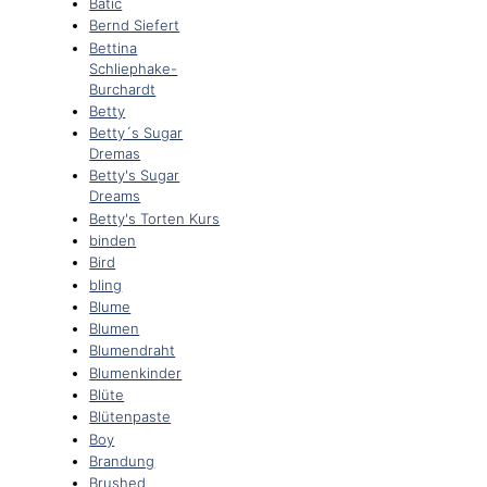
Batic
Bernd Siefert
Bettina
Schliephake-
Burchardt
Betty
Betty´s Sugar
Dremas
Betty's Sugar
Dreams
Betty's Torten Kurs
binden
Bird
bling
Blume
Blumen
Blumendraht
Blumenkinder
Blüte
Blütenpaste
Boy
Brandung
Brushed