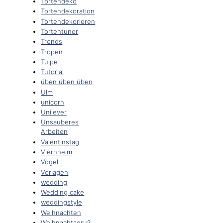
Tortendeko
Tortendekoration
Tortendekorieren
Tortentuner
Trends
Tropen
Tulpe
Tutorial
üben üben üben
Ulm
unicorn
Unilever
Unsauberes
Arbeiten
Valentinstag
Viernheim
Vogel
Vorlagen
wedding
Wedding cake
weddingstyle
Weihnachten
Weihnachtsgruß