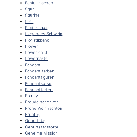
Fehler machen
figur
figurine
filler
Fledermaus
fliegendes Schwein
Floristikband
Flower
flower child
flowerpaste
Fondant
Fondant färben
Fondantfiguren
Fondantkurse
Fondanttorten
Franky
Freude schenken
Frohe Weihnachten
Frühling
Geburtstag
Geburtstagstorte
Geheime Mission