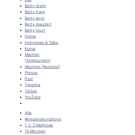
Betty dreht
Betty fragt
Betty lernt
Betty plaudert
Betty tourt
Home
Interviews & Talks
Kurse
Machen
[Anleitungen]
Mischen [Rezepte]
Presse
Psst
Timeline
Torten
YouTube
Alle
#kreativekonditorei
1-2-3 Methode
15 Minuten