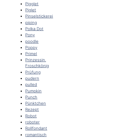
Pigglet
Piglet
Pinselstickerei
piping
Polka Dot
Pony
poodle
Poppy
Primel
Prinzessin.
Froschkönig
Prüfung
pudern
pulled
Pumpkin
Punch
Pünktchen
Rezept
Robot
roboter
Rollfondant
romantisch