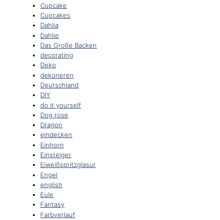
Cupcake
Cupcakes
Dahlia
Dahlie
Das Große Backen
decorating
Deko
dekorieren
Deutschland
DIY
do it yourself
Dog rose
Dragon
eindecken
Einhorn
Einsteiger
Eiweißspritzglasur
Engel
english
Eule
Fantasy
Farbverlauf