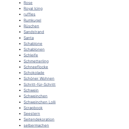
Rose
Royal Icing
ruffles
Rumkugel
Rüschen
Sandstrand
Santa
Schablone
Schablonen
Schleife
Schmetterling
Schneeflocke
Schokolade
Schöner Wohnen
Schritt-für-Schritt
Schwein
Schweinchen
Schweinchen Lolli
Scrapbook
Seestern
Seitendekoration
selbermachen