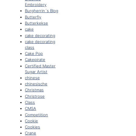
Embroidery
Burgherrin´s Blog
Butterfly
Butterkekse
cake
cake decorating
cake decorating
class
Cake Pop
Cakepirate
Certified Master
Sugar Artist
chinese
chinesische
Christmas
Christrose
Class
CMSA
Competition
Cookie
Cookies
Crane