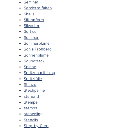
Seminar
Serviette falten
Shells
Silikonform
Silvester
Softice
Sommer
Sommerblume
Sonja Frohberg
Sonnenblume
Soundtrack
Spinne
Spritzen mit Icing
Spritztülle
Stanze
Stechpalme
stehend
Stempel
stemps
stenceling
Stencils
Step-by-Step