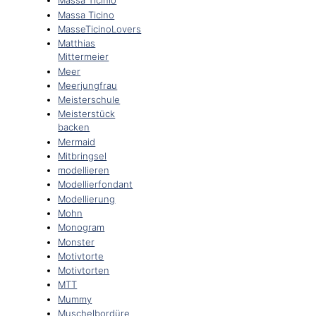
Massa Ticinio
Massa Ticino
MasseTicinoLovers
Matthias
Mittermeier
Meer
Meerjungfrau
Meisterschule
Meisterstück
backen
Mermaid
Mitbringsel
modellieren
Modellierfondant
Modellierung
Mohn
Monogram
Monster
Motivtorte
Motivtorten
MTT
Mummy
Muschelbordüre