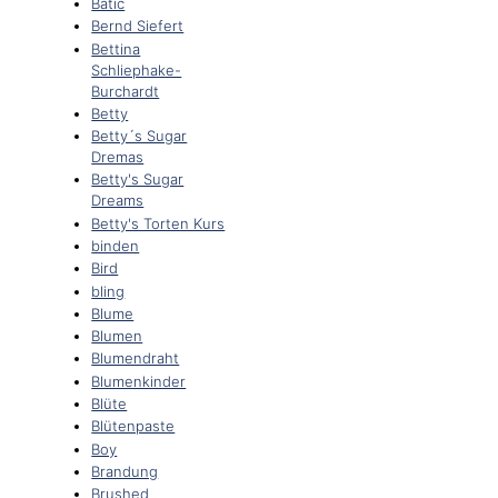
Batic
Bernd Siefert
Bettina
Schliephake-
Burchardt
Betty
Betty´s Sugar
Dremas
Betty's Sugar
Dreams
Betty's Torten Kurs
binden
Bird
bling
Blume
Blumen
Blumendraht
Blumenkinder
Blüte
Blütenpaste
Boy
Brandung
Brushed