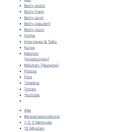
Betty dreht
Betty fragt
Betty lernt
Betty plaudert
Betty tourt
Home
Interviews & Talks
Kurse
Machen
[Anleitungen]
Mischen [Rezepte]
Presse
Psst
Timeline
Torten
YouTube
Alle
#kreativekonditorei
1-2-3 Methode
15 Minuten