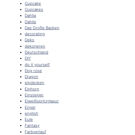
Cupcake
Cupcakes
Dahlia
Dahlie
Das Große Backen
decorating
Deko
dekorieren
Deutschland
DIY
do it yourself
Dog rose
Dragon
eindecken
Einhorn
Einsteiger
Eiweißspritzglasur
Engel
english
Eule
Fantasy
Farbverlauf