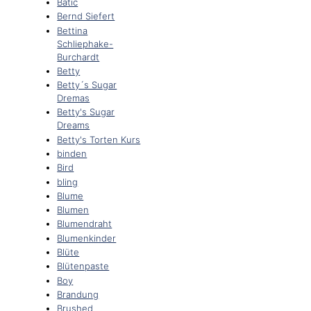
Batic
Bernd Siefert
Bettina
Schliephake-
Burchardt
Betty
Betty´s Sugar
Dremas
Betty's Sugar
Dreams
Betty's Torten Kurs
binden
Bird
bling
Blume
Blumen
Blumendraht
Blumenkinder
Blüte
Blütenpaste
Boy
Brandung
Brushed