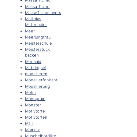
Massa Ticinio
Massa Ticino
MasseTicinoLovers
Matthias
Mittermeier
Meer
Meerjungfrau
Meisterschule
Meisterstück
backen
Mermaid
Mitbringsel
modellieren
Modellierfondant
Modellierung
Mohn
Monogram
Monster
Motivtorte
Motivtorten
MTT
Mummy
Muschelbordüre