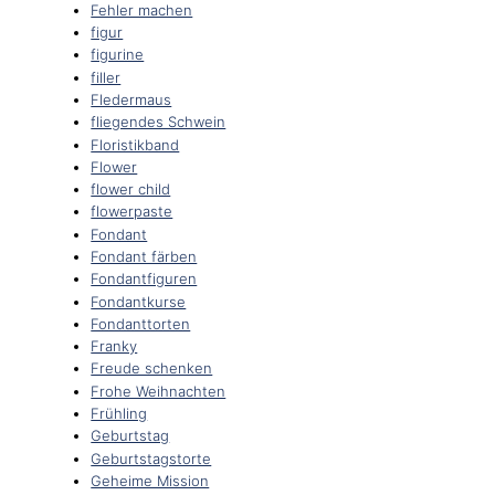
Fehler machen
figur
figurine
filler
Fledermaus
fliegendes Schwein
Floristikband
Flower
flower child
flowerpaste
Fondant
Fondant färben
Fondantfiguren
Fondantkurse
Fondanttorten
Franky
Freude schenken
Frohe Weihnachten
Frühling
Geburtstag
Geburtstagstorte
Geheime Mission