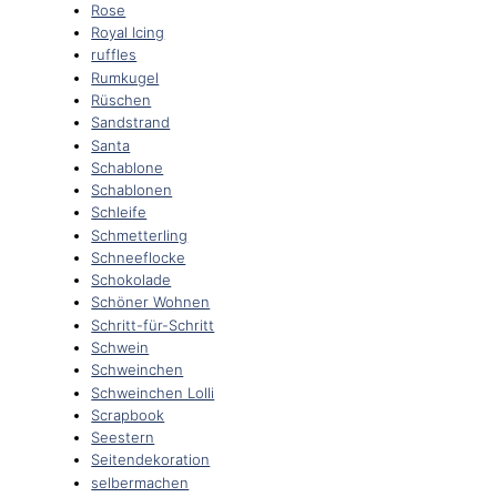
Rose
Royal Icing
ruffles
Rumkugel
Rüschen
Sandstrand
Santa
Schablone
Schablonen
Schleife
Schmetterling
Schneeflocke
Schokolade
Schöner Wohnen
Schritt-für-Schritt
Schwein
Schweinchen
Schweinchen Lolli
Scrapbook
Seestern
Seitendekoration
selbermachen