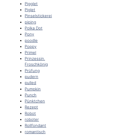
Pigglet
Piglet
Pinselstickerei
piping
Polka Dot
Pony
poodle
Poppy
Primel
Prinzessin.
Froschkönig
Prüfung
pudern
pulled
Pumpkin
Punch
Pünktchen
Rezept
Robot
roboter
Rollfondant
romantisch