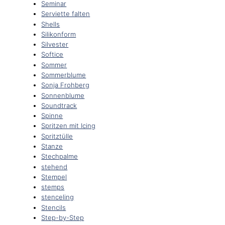
Seminar
Serviette falten
Shells
Silikonform
Silvester
Softice
Sommer
Sommerblume
Sonja Frohberg
Sonnenblume
Soundtrack
Spinne
Spritzen mit Icing
Spritztülle
Stanze
Stechpalme
stehend
Stempel
stemps
stenceling
Stencils
Step-by-Step