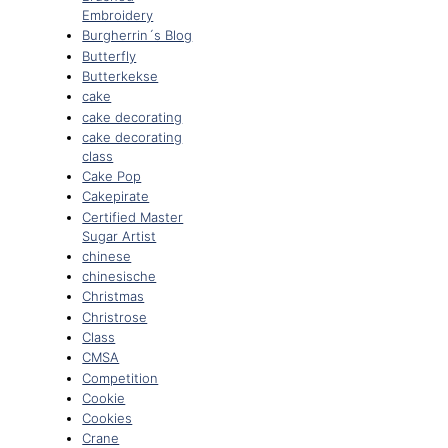
Embroidery
Burgherrin´s Blog
Butterfly
Butterkekse
cake
cake decorating
cake decorating
class
Cake Pop
Cakepirate
Certified Master
Sugar Artist
chinese
chinesische
Christmas
Christrose
Class
CMSA
Competition
Cookie
Cookies
Crane