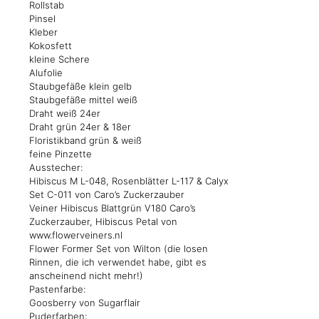
Rollstab
Pinsel
Kleber
Kokosfett
kleine Schere
Alufolie
Staubgefäße klein gelb
Staubgefäße mittel weiß
Draht weiß 24er
Draht grün 24er & 18er
Floristikband grün & weiß
feine Pinzette
Ausstecher:
Hibiscus M L-048, Rosenblätter L-117 & Calyx
Set C-011 von Caro’s Zuckerzauber
Veiner Hibiscus Blattgrün V180 Caro’s
Zuckerzauber, Hibiscus Petal von
www.flowerveiners.nl
Flower Former Set von Wilton (die losen
Rinnen, die ich verwendet habe, gibt es
anscheinend nicht mehr!)
Pastenfarbe:
Goosberry von Sugarflair
Puderfarben: