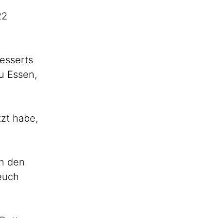
22
esserts
u Essen,
zt habe,
on den
euch