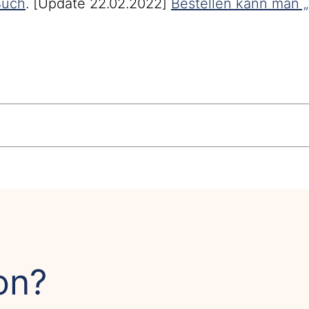
Buch
. [Update 22.02.2022]
Bestellen kann man „
on?