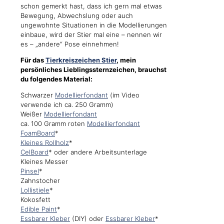
schon gemerkt hast, dass ich gern mal etwas
Bewegung, Abwechslung oder auch
ungewohnte Situationen in die Modellierungen
einbaue, wird der Stier mal eine – nennen wir
es – „andere“ Pose einnehmen!
Für das
Tierkreiszeichen Stier
, mein
persönliches Lieblingssternzeichen, brauchst
du folgendes Material:
Schwarzer
Modellierfondant
(im Video
verwende ich ca. 250 Gramm)
Weißer
Modellierfondant
ca. 100 Gramm roten
Modellierfondant
FoamBoard
*
Kleines Rollholz
*
CelBoard
* oder andere Arbeitsunterlage
Kleines Messer
Pinsel
*
Zahnstocher
Lollistiele
*
Kokosfett
Edible Paint
*
Essbarer Kleber
(DIY) oder
Essbarer Kleber
*