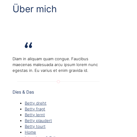
Über mich
Diam in aliquam quam congue. Faucibus
maecenas malesuada arcu ipsum lorem nunc
egestas in. Eu varius et enim gravida id.
Dies & Das
Betty dreht
Betty fragt
Betty lernt
Betty plaudert
Betty tourt
Home