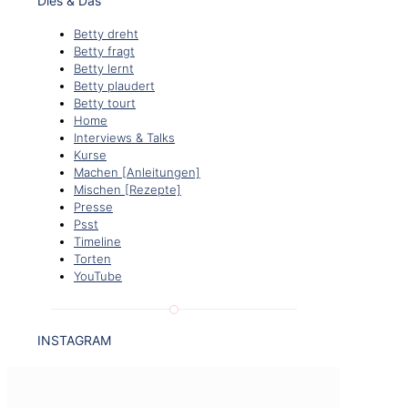
Dies & Das
Betty dreht
Betty fragt
Betty lernt
Betty plaudert
Betty tourt
Home
Interviews & Talks
Kurse
Machen [Anleitungen]
Mischen [Rezepte]
Presse
Psst
Timeline
Torten
YouTube
INSTAGRAM