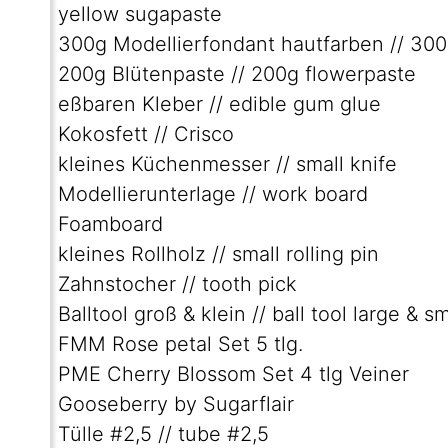
yellow sugapaste
300g Modellierfondant hautfarben // 300
200g Blütenpaste // 200g flowerpaste
eßbaren Kleber // edible gum glue
Kokosfett // Crisco
kleines Küchenmesser // small knife
Modellierunterlage // work board
Foamboard
kleines Rollholz // small rolling pin
Zahnstocher // tooth pick
Balltool groß & klein // ball tool large & sm
FMM Rose petal Set 5 tlg.
PME Cherry Blossom Set 4 tlg Veiner
Gooseberry by Sugarflair
Tülle #2,5 // tube #2,5