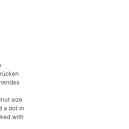
n
drücken
enendes
lnut size
d a dot in
rked with