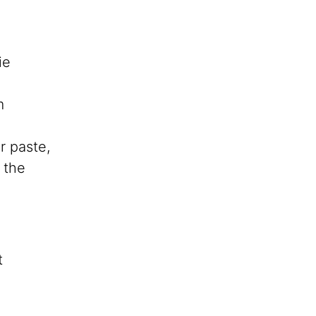
ie
m
r paste,
 the
t