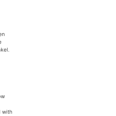
en
e
kel.
ow
 with